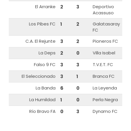
El Arranke
2
3
Deportivo
Acassuso
Los Pibes FC
1
2
Galatasaray
FC
C.A. El Rejunte
3
2
Pioneros FC
La Deps
2
0
Villa Isabel
Falso 9 FC
3
3
T.V.E.T. FC
El Seleccionado
3
1
Branca FC
La Banda
6
0
La Leyenda
La Humildad
1
0
Perla Negra
Río Bravo FA
0
3
Dynamo FC