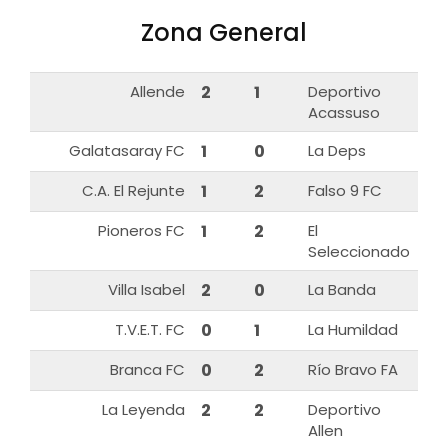
Zona General
Allende
2
1
Deportivo
Acassuso
Galatasaray FC
1
0
La Deps
C.A. El Rejunte
1
2
Falso 9 FC
Pioneros FC
1
2
El
Seleccionado
Villa Isabel
2
0
La Banda
T.V.E.T. FC
0
1
La Humildad
Branca FC
0
2
Río Bravo FA
La Leyenda
2
2
Deportivo
Allen