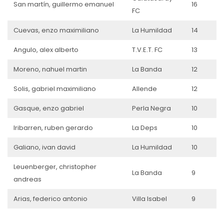
San martín, guillermo emanuel
16
FC
Cuevas, enzo maximiliano
La Humildad
14
Angulo, alex alberto
T.V.E.T. FC
13
Moreno, nahuel martin
La Banda
12
Solis, gabriel maximiliano
Allende
12
Gasque, enzo gabriel
Perla Negra
10
Iribarren, ruben gerardo
La Deps
10
Galiano, ivan david
La Humildad
10
Leuenberger, christopher
La Banda
9
andreas
Arias, federico antonio
Villa Isabel
9