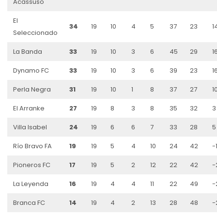
Acassuso
El
34
19
10
4
5
37
23
1
Seleccionado
La Banda
33
19
10
3
6
45
29
1
Dynamo FC
33
19
10
3
6
39
23
1
Perla Negra
31
19
10
1
8
37
27
1
El Arranke
27
19
8
3
8
35
32
3
Villa Isabel
24
19
6
6
7
33
28
5
Río Bravo FA
19
19
5
4
10
24
42
-
Pioneros FC
17
19
5
2
12
22
42
-
La Leyenda
16
19
4
4
11
22
49
-
Branca FC
14
19
4
2
13
28
48
-