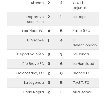
Allende
2
2
C.A. El
Rejunte
Deportivo
2
1
La Deps
Acassuso
Los Pibes FC
4
5
Falso 9 FC
El Arranke
1
4
El
Seleccionado
Deportivo Allen
0
3
La Banda
Río Bravo FA
0
6
La Humildad
Galatasaray FC
2
0
Branca FC
La Leyenda
0
5
T.V.E.T. FC
Perla Negra
2
1
Villa Isabel