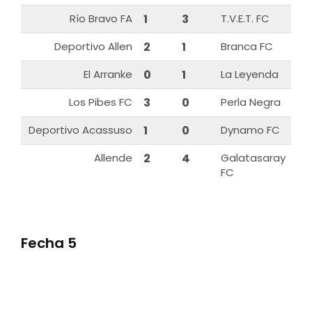
Río Bravo FA
1
3
T.V.E.T. FC
Deportivo Allen
2
1
Branca FC
El Arranke
0
1
La Leyenda
Los Pibes FC
3
0
Perla Negra
Deportivo Acassuso
1
0
Dynamo FC
Allende
2
4
Galatasaray
FC
Fecha 5