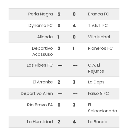
Perla Negra
5
0
Branca FC
Dynamo FC
0
4
T.V.E.T. FC
Allende
1
0
Villa Isabel
Deportivo
2
1
Pioneros FC
Acassuso
Los Pibes FC
--
--
C.A. El
Rejunte
El Arranke
2
3
La Deps
Deportivo Allen
--
--
Falso 9 FC
Río Bravo FA
0
3
El
Seleccionado
La Humildad
2
4
La Banda