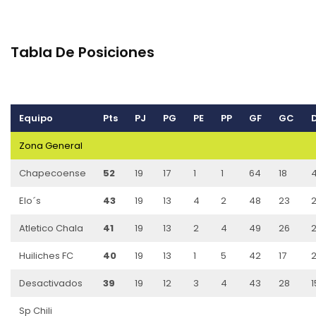
Tabla De Posiciones
Equipo
Pts
PJ
PG
PE
PP
GF
GC
Zona General
Chapecoense
52
19
17
1
1
64
18
Elo´s
43
19
13
4
2
48
23
Atletico Chala
41
19
13
2
4
49
26
Huiliches FC
40
19
13
1
5
42
17
Desactivados
39
19
12
3
4
43
28
1
Sp Chili