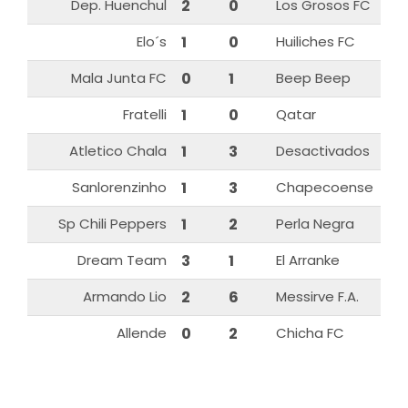
Dep. Huenchul
2
0
Los Grosos FC
Elo´s
1
0
Huiliches FC
Mala Junta FC
0
1
Beep Beep
Fratelli
1
0
Qatar
Atletico Chala
1
3
Desactivados
Sanlorenzinho
1
3
Chapecoense
Sp Chili Peppers
1
2
Perla Negra
Dream Team
3
1
El Arranke
Armando Lio
2
6
Messirve F.A.
Allende
0
2
Chicha FC