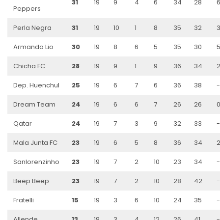
31
19
9
4
6
34
28
Peppers
Perla Negra
31
19
10
1
8
35
32
Armando Lio
30
19
8
6
5
35
30
Chicha FC
28
19
9
1
9
36
34
Dep. Huenchul
25
19
6
7
6
36
38
Dream Team
24
19
6
6
7
26
26
Qatar
24
19
7
3
9
32
33
-
Mala Junta FC
23
19
6
5
8
36
34
Sanlorenzinho
23
19
7
2
10
23
34
-
Beep Beep
23
19
7
2
10
28
42
-
Fratelli
15
19
3
6
10
24
35
-
Allende
13
19
3
4
12
26
41
-