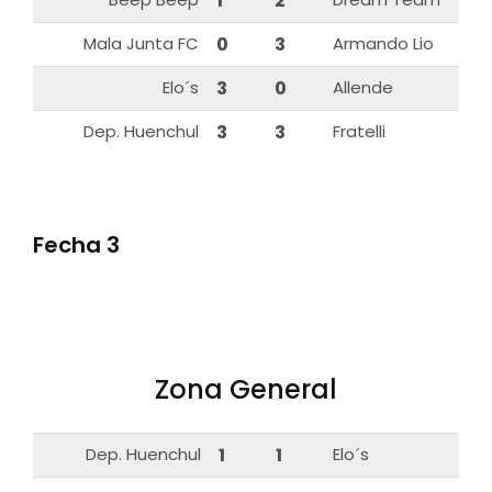
1
2
Mala Junta FC
0
3
Armando Lio
Elo´s
3
0
Allende
Dep. Huenchul
3
3
Fratelli
Fecha 3
Zona General
Dep. Huenchul
1
1
Elo´s