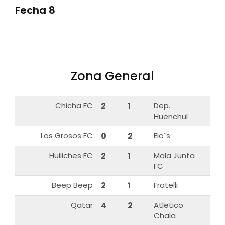
Fecha 8
Zona General
Chicha FC
2
1
Dep.
Huenchul
Los Grosos FC
0
2
Elo´s
Huiliches FC
2
1
Mala Junta
FC
Beep Beep
2
1
Fratelli
Qatar
4
2
Atletico
Chala