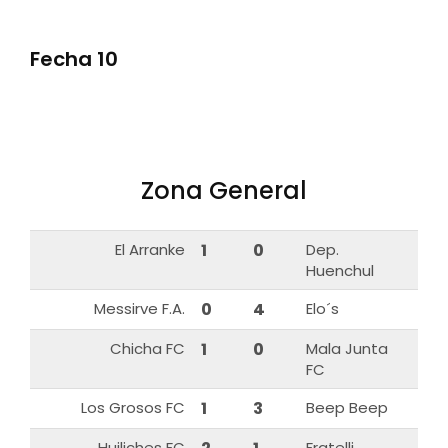
Fecha 10
Zona General
El Arranke
1
0
Dep.
Huenchul
Messirve F.A.
0
4
Elo´s
Chicha FC
1
0
Mala Junta
FC
Los Grosos FC
1
3
Beep Beep
Huiliches FC
Fratelli