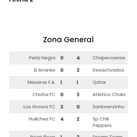
Zona General
Perla Negra
0
4
Chapecoense
El Arranke
0
3
Desactivados
Messirve F.A.
1
1
Qatar
Chicha FC
0
3
Atletico Chala
Los Grosos FC
3
0
Sanlorenzinho
Huiliches FC
4
2
Sp Chili
Peppers
Beep Beep
Dream Team