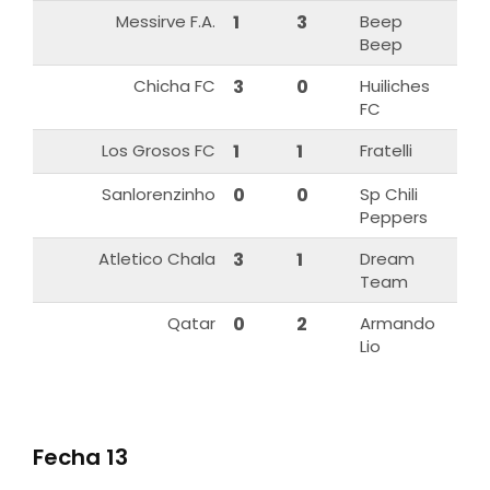
Messirve F.A.
1
3
Beep
Beep
Chicha FC
3
0
Huiliches
FC
Los Grosos FC
1
1
Fratelli
Sanlorenzinho
0
0
Sp Chili
Peppers
Atletico Chala
3
1
Dream
Team
Qatar
0
2
Armando
Lio
Fecha 13