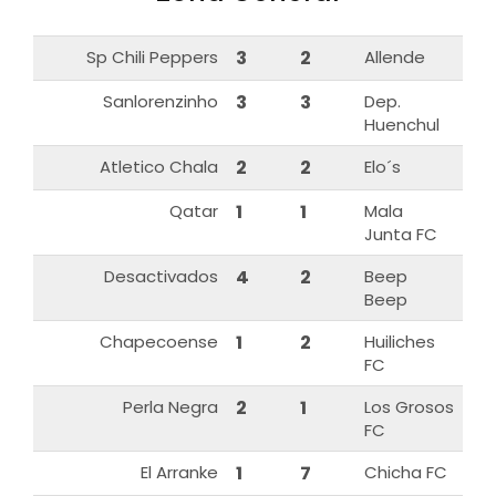
Sp Chili Peppers
3
2
Allende
Sanlorenzinho
3
3
Dep.
Huenchul
Atletico Chala
2
2
Elo´s
Qatar
1
1
Mala
Junta FC
Desactivados
4
2
Beep
Beep
Chapecoense
1
2
Huiliches
FC
Perla Negra
2
1
Los Grosos
FC
El Arranke
1
7
Chicha FC