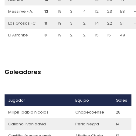
Messirve F.A.
13
19
3
4
12
23
58
Los Grosos FC
11
19
3
2
14
22
51
El Arranke
8
19
2
2
15
15
49
Goleadores
Jugador
Equipo
Goles
Milipil , pablo nicolas
Chapecoense
28
Galiano, ivan david
Perla Negra
14
Castillo, facundo amir
Atletico Chala
12