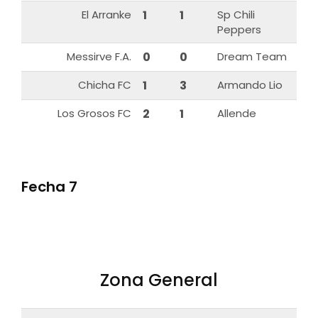
El Arranke
1
1
Sp Chili
Peppers
Messirve F.A.
0
0
Dream Team
Chicha FC
1
3
Armando Lio
Los Grosos FC
2
1
Allende
Fecha 7
Zona General