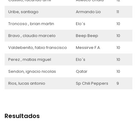
Uribe, santiago
Armando Lio
11
Troncoso , brian martin
Elo´s
10
Bravo , claudio marcelo
Beep Beep
10
Valdebenito, fabio franscisco
Messirve F.A.
10
Perez , matias miguel
Elo´s
10
Sendon, ignacio nicolas
Qatar
10
Rios, lucas antonio
Sp Chili Peppers
9
Resultados