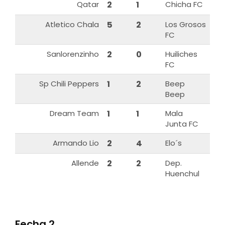
Qatar
2
1
Chicha FC
Atletico Chala
5
2
Los Grosos
FC
Sanlorenzinho
2
0
Huiliches
FC
Sp Chili Peppers
1
2
Beep
Beep
Dream Team
1
1
Mala
Junta FC
Armando Lio
2
4
Elo´s
Allende
2
2
Dep.
Huenchul
Fecha 2