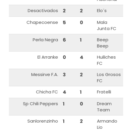
Desactivados
2
2
Elo´s
Chapecoense
5
0
Mala
Junta FC
Perla Negra
6
1
Beep
Beep
El Arranke
0
4
Huiliches
FC
Messirve F.A.
3
2
Los Grosos
FC
Chicha FC
4
1
Fratelli
Sp Chili Peppers
1
0
Dream
Team
Sanlorenzinho
1
2
Armando
Lio