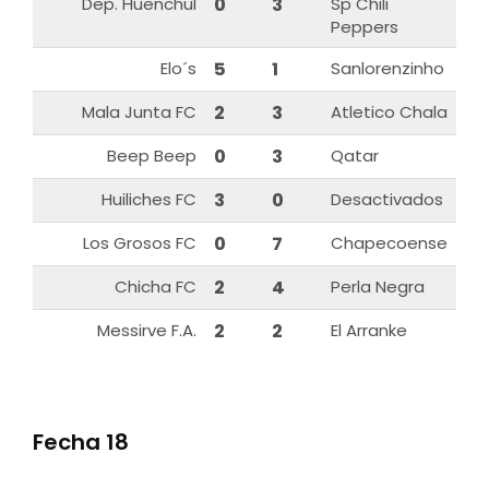
Dep. Huenchul
0
3
Sp Chili
Peppers
Elo´s
5
1
Sanlorenzinho
Mala Junta FC
2
3
Atletico Chala
Beep Beep
0
3
Qatar
Huiliches FC
3
0
Desactivados
Los Grosos FC
0
7
Chapecoense
Chicha FC
2
4
Perla Negra
Messirve F.A.
2
2
El Arranke
Fecha 18