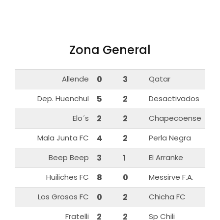
Zona General
Allende
0
3
Qatar
Dep. Huenchul
5
2
Desactivados
Elo´s
2
2
Chapecoense
Mala Junta FC
4
2
Perla Negra
Beep Beep
3
1
El Arranke
Huiliches FC
8
0
Messirve F.A.
Los Grosos FC
0
2
Chicha FC
Fratelli
2
2
Sp Chili