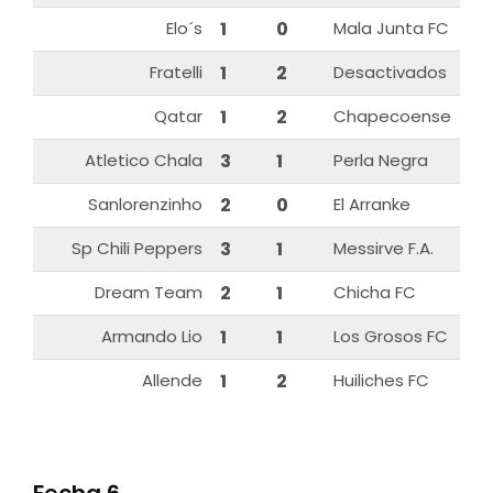
Elo´s
1
0
Mala Junta FC
Fratelli
1
2
Desactivados
Qatar
1
2
Chapecoense
Atletico Chala
3
1
Perla Negra
Sanlorenzinho
2
0
El Arranke
Sp Chili Peppers
3
1
Messirve F.A.
Dream Team
2
1
Chicha FC
Armando Lio
1
1
Los Grosos FC
Allende
1
2
Huiliches FC