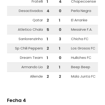
Fratelli
1
4
Chapecoense
Desactivados
4
0
Perla Negra
Qatar
2
1
El Arranke
Atletico Chala
5
0
Messirve F.A.
Sanlorenzinho
1
3
Chicha FC
Sp Chili Peppers
2
1
Los Grosos FC
Dream Team
1
0
Huiliches FC
Armando Lio
2
1
Beep Beep
Allende
2
2
Mala Junta FC
Fecha 4