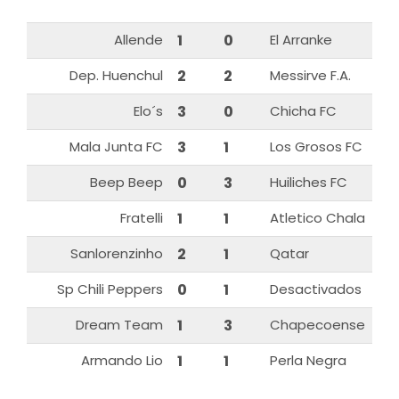
Allende
1
0
El Arranke
Dep. Huenchul
2
2
Messirve F.A.
Elo´s
3
0
Chicha FC
Mala Junta FC
3
1
Los Grosos FC
Beep Beep
0
3
Huiliches FC
Fratelli
1
1
Atletico Chala
Sanlorenzinho
2
1
Qatar
Sp Chili Peppers
0
1
Desactivados
Dream Team
1
3
Chapecoense
Armando Lio
1
1
Perla Negra